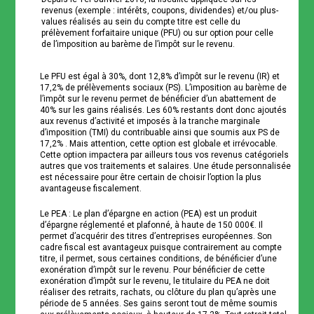
revenus (exemple : intérêts, coupons, dividendes) et/ou plus-
values réalisés au sein du compte titre est celle du
prélèvement forfaitaire unique (PFU) ou sur option pour celle
de l’imposition au barème de l’impôt sur le revenu.
Le PFU est égal à 30%, dont 12,8% d’impôt sur le revenu (IR) et
17,2% de prélèvements sociaux (PS). L’imposition au barème de
l’impôt sur le revenu permet de bénéficier d’un abattement de
40% sur les gains réalisés. Les 60% restants dont donc ajoutés
aux revenus d’activité et imposés à la tranche marginale
d’imposition (TMI) du contribuable ainsi que soumis aux PS de
17,2% . Mais attention, cette option est globale et irrévocable.
Cette option impactera par ailleurs tous vos revenus catégoriels
autres que vos traitements et salaires. Une étude personnalisée
est nécessaire pour être certain de choisir l’option la plus
avantageuse fiscalement.
Le PEA : Le plan d’épargne en action (PEA) est un produit
d’épargne réglementé et plafonné, à haute de 150 000€. Il
permet d’acquérir des titres d’entreprises européennes. Son
cadre fiscal est avantageux puisque contrairement au compte
titre, il permet, sous certaines conditions, de bénéficier d’une
exonération d’impôt sur le revenu. Pour bénéficier de cette
exonération d’impôt sur le revenu, le titulaire du PEA ne doit
réaliser des retraits, rachats, ou clôture du plan qu’après une
période de 5 années. Ses gains seront tout de même soumis