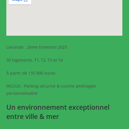
Livraison : 2ème trimestre 2025
30 logements, T1, T2, T3 et T4
À partir de 135 000 euros
INCLUS : Parking sécurisé & cuisine aménagée
personnalisable
Un environnement exceptionnel
entre ville & mer